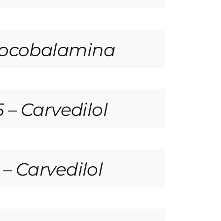
nocobalamina
– Carvedilol
 Carvedilol