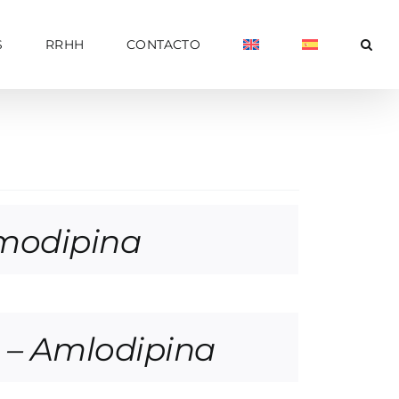
S
RRHH
CONTACTO
modipina
– Amlodipina