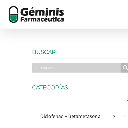
Skip
to
content
BUSCAR
CATEGORÍAS
Diclofenac + Betametasona
×