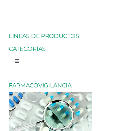
LINEAS DE PRODUCTOS
CATEGORÍAS
Toggle
Navigation
Acción terapéutica
FARMACOVIGILANCIA
Principio activo
Producto