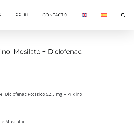
S
RRHH
CONTACTO
nol Mesilato + Diclofenac
: Diclofenac Potásico 52,5 mg + Pridinol
nte Muscular.