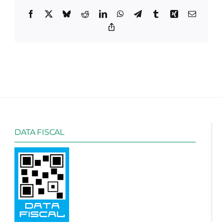
Facebook
X
Bluesky
Reddit
LinkedIn
WhatsApp
Telegram
Tumblr
Xing
Email
Copy
Link
DATA FISCAL