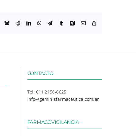
ook
X
Bluesky
Reddit
LinkedIn
WhatsApp
Telegram
Tumblr
Xing
Email
Copy
Link
CONTACTO
Tel: 011 2150-6625
info@geminisfarmaceutica.com.ar
FARMACOVIGILANCIA