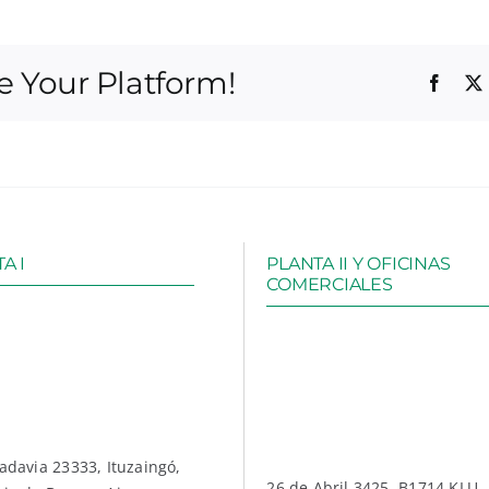
e Your Platform!
Faceb
A I
PLANTA II Y OFICINAS
COMERCIALES
vadavia 23333, Ituzaingó,
26 de Abril 3425, B1714 KLU,